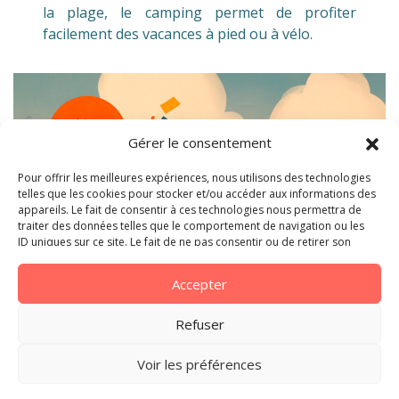
la plage, le camping permet de profiter
facilement des vacances à pied ou à vélo.
Gérer le consentement
Pour offrir les meilleures expériences, nous utilisons des technologies
telles que les cookies pour stocker et/ou accéder aux informations des
appareils. Le fait de consentir à ces technologies nous permettra de
traiter des données telles que le comportement de navigation ou les
ID uniques sur ce site. Le fait de ne pas consentir ou de retirer son
consentement peut avoir un effet négatif sur certaines caractéristiques
et fonctions.
Accepter
Les animations et sorties à
découvrir autour de Ouistreham
Refuser
Au mois de juin,
la côte normande
retrouve
Voir les préférences
peu à peu son animation estivale. De