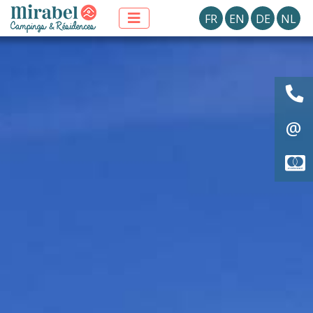
FR
EN
DE
NL
@